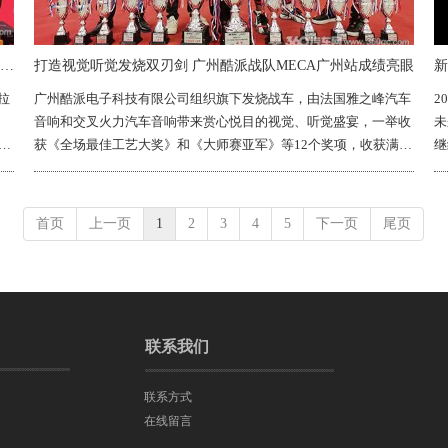
交叉火力和雅之峰携手纵横赛场 MECA佛山站大显身手收获满满
打造视觉听觉发烧双刃剑 广州酷派战队MECA广州站成绩亮眼
新
拉
广州酷派电子科技有限公司组织旗下发烧战车，由法国雅之峰汽车
2
音响和交叉火力汽车音响带来赏心悦目的视觉、听觉盛宴，一举收
未
装
获《全场最佳工艺大奖》和《大师赛亚军》等12个奖项，收获满
继
满。
首页
上一页
1
2
3
4
5
下一页
尾页
联系我们
联系方式
在线留言