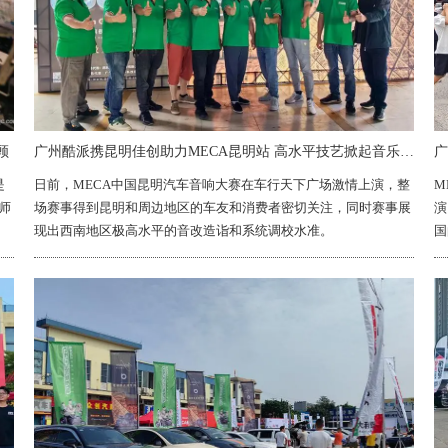
顾
广州酷派携昆明佳创助力MECA昆明站 高水平技艺掀起音乐狂潮
广
是
日前，MECA中国昆明汽车音响大赛在车行天下广场激情上演，整
M
师
场赛事得到昆明和周边地区的车友和消费者密切关注，同时赛事展
演
现出西南地区极高水平的音改造诣和系统调校水准。
国
关