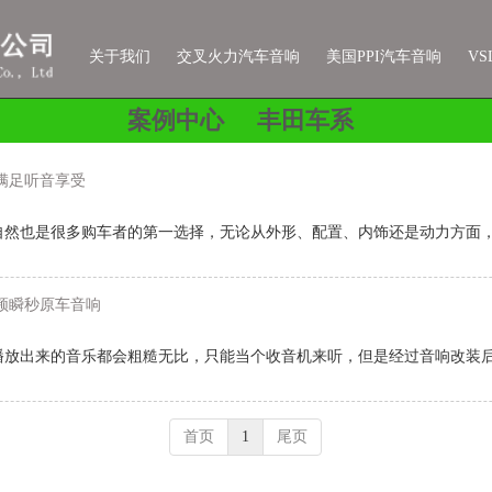
关于我们
交叉火力汽车音响
美国PPI汽车音响
V
案例中心
丰田车系
满足听音享受
自然也是很多购车者的第一选择，无论从外形、配置、内饰还是动力方面
频瞬秒原车音响
播放出来的音乐都会粗糙无比，只能当个收音机来听，但是经过音响改装
首页
1
尾页